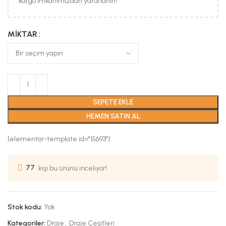
kargo imkanımızdan yararlanın!
MIKTAR
SEPETE EKLE
HEMEN SATIN AL
[elementor-template id="15693"]
77
kişi bu ürünü inceliyor!
Stok kodu:
Yok
Kategoriler:
Draje
,
Draje Çeşitleri