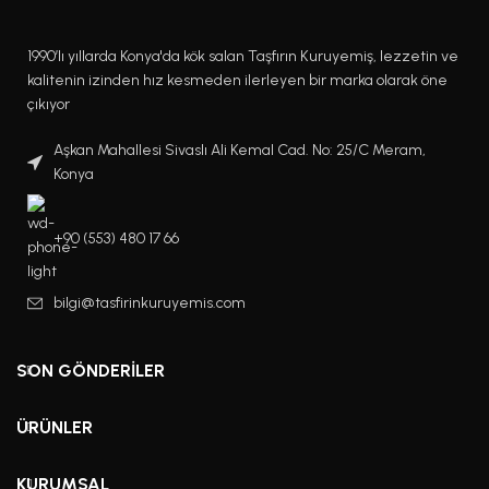
1990’lı yıllarda Konya'da kök salan Taşfırın Kuruyemiş, lezzetin ve
kalitenin izinden hız kesmeden ilerleyen bir marka olarak öne
çıkıyor
Aşkan Mahallesi Sivaslı Ali Kemal Cad. No: 25/C Meram,
Konya
+90 (553) 480 17 66
bilgi@tasfirinkuruyemis.com
SON GÖNDERILER
ÜRÜNLER
KURUMSAL