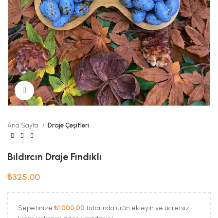
Büyük Fotoğraf
Ana Sayfa
Draje Çeşitleri
Bıldırcın Draje Fındıklı
₺
325,00
Sepetinize
₺
1.000,00
tutarında ürün ekleyin ve ücretsiz