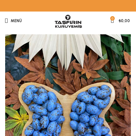
0
MENÜ
₺
0,00