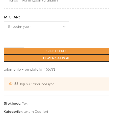
kargo imkanımızdan yararlanın!
MIKTAR
SEPETE EKLE
HEMEN SATIN AL
[elementor-template id="15693"]
86
kişi bu ürünü inceliyor!
Stok kodu:
Yok
Kategoriler:
Lokum Çeşitleri