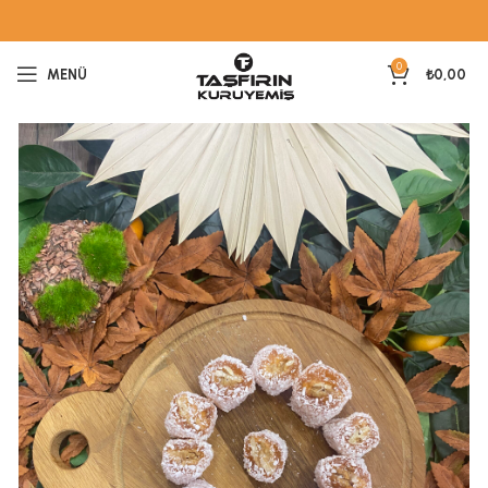
0
MENÜ
₺
0,00