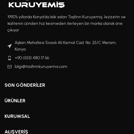
1990’lı yıllarda Konya'da kök salan Taşfırın Kuruyemiş, lezzetin ve
kalitenin izinden hız kesmeden ilerleyen bir marka olarak öne
çıkıyor
Aşkan Mahallesi Sivaslı Ali Kemal Cad. No: 25/C Meram,
Konya
+90 (553) 480 17 66
bilgi@tasfirinkuruyemis.com
SON GÖNDERILER
ÜRÜNLER
KURUMSAL
ALIŞVERIŞ