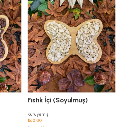
Fıstık İçi (Soyulmuş)
Çiğ Fı
Kuruyemiş
Kuruyem
₺
60,00
₺
375,00
Seçenekler
Seçenekl