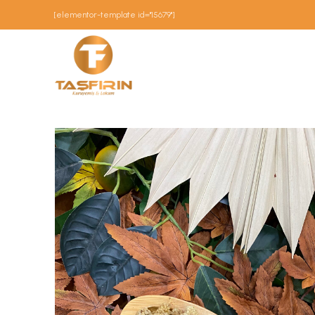
[elementor-template id="15679"]