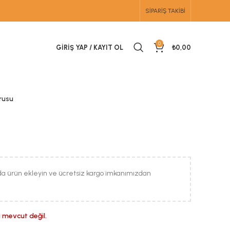
SIPARIŞ TAKIBI
0
GIRIŞ YAP / KAYIT OL
₺
0,00
rusu
da ürün ekleyin ve ücretsiz kargo imkanımızdan
 mevcut değil.