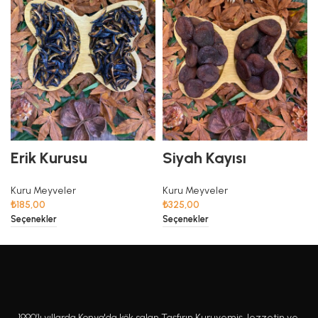
Erik Kurusu
Siyah Kayısı
Kuru Meyveler
Kuru Meyveler
₺
185,00
₺
325,00
Seçenekler
Seçenekler
1990’lı yıllarda Konya'da kök salan Taşfırın Kuruyemiş, lezzetin ve