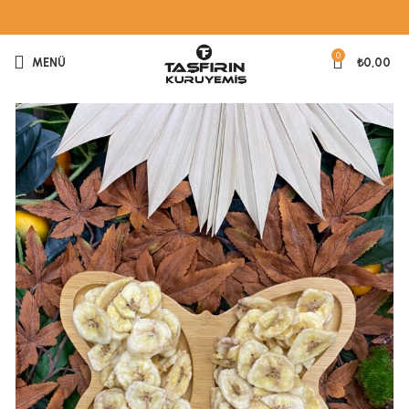
0
MENÜ
₺
0,00