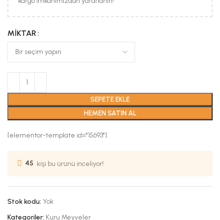
kargo imkanımızdan yararlanın!
MIKTAR
SEPETE EKLE
HEMEN SATIN AL
[elementor-template id="15693"]
45
kişi bu ürünü inceliyor!
Stok kodu:
Yok
Kategoriler:
Kuru Meyveler