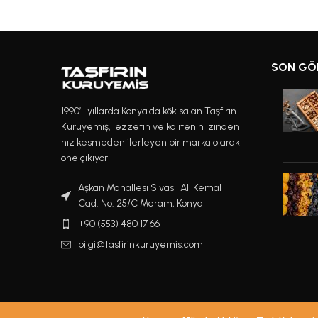
SON GÖ
1990’lı yıllarda Konya'da kök salan Taşfırın
Kuruyemiş, lezzetin ve kalitenin izinden
hız kesmeden ilerleyen bir marka olarak
öne çıkıyor
Aşkan Mahallesi Sivaslı Ali Kemal
Cad. No: 25/C Meram, Konya
+90 (553) 480 17 66
bilgi@tasfirinkuruyemis.com