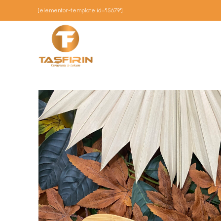
[elementor-template id="15679"]