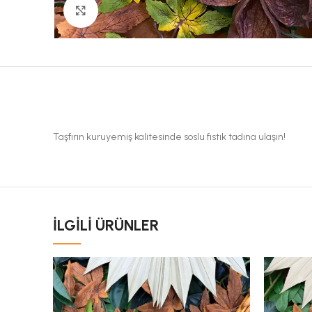
Büyük Fotoğraf
Taşfırın kuruyemiş kalitesinde soslu fıstık tadına ulaşın!
İLGILI ÜRÜNLER