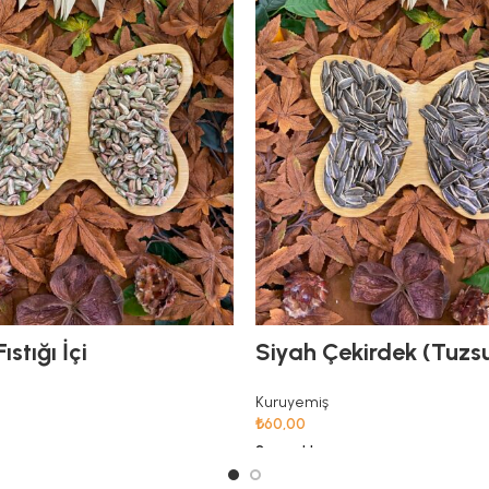
ıstığı İçi
Siyah Çekirdek (Tuzs
Kuruyemiş
₺
60,00
Seçenekler