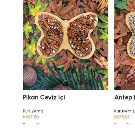
Pikan Ceviz İçi
Antep F
Kuruyemiş
Kuruyemiş
₺
437,50
₺
875,00
Seçenekler
Seçenekler