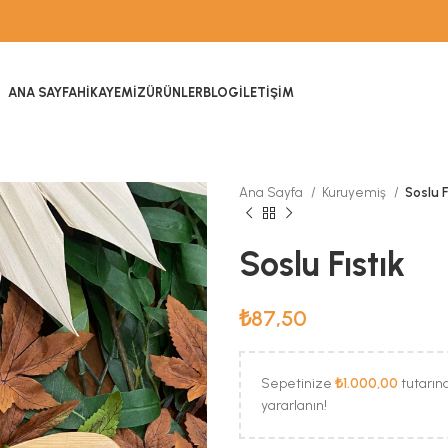
ANA SAYFA
HIKAYEMIZ
ÜRÜNLER
BLOG
İLETIŞIM
Ana Sayfa
Kuruyemiş
Soslu F
Soslu Fıstık
₺
87,50
Sepetinize
₺
1.000,00
tutarın
yararlanın!