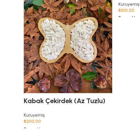
Kuruyemiş
₺
100,00
Seçenekler
Kabak Çekirdek (Az Tuzlu)
Kuruyemiş
₺
200,00
Seçenekler