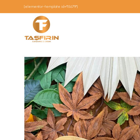
[elementor-template id="15679"]