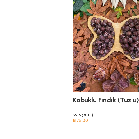
Kabuklu Fındık (Tuzlu)
Kuruyemiş
₺
175,00
Seçenekler