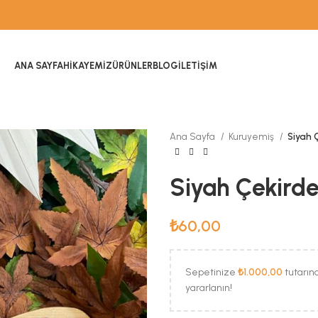
ANA SAYFA
HIKAYEMIZ
ÜRÜNLER
BLOG
İLETIŞIM
Ana Sayfa
Kuruyemiş
Siyah 
Siyah Çekirde
₺
60,00
Sepetinize
₺
1.000,00
tutarın
yararlanın!