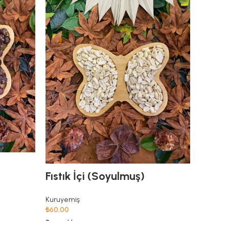
Pikan 
Fıstık İçi (Soyulmuş)
Kuruyem
₺
437,50
Kuruyemiş
₺
60,00
Seçenekl
Seçenekler