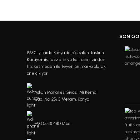
SON GÖ
1990’lı yıllarda Konya'da kök salan Taşfırın
Kuruyemiş, lezzetin ve kalitenin izinden
hız kesmeden ilerleyen bir marka olarak
öne çıkıyor
Aşkan Mahallesi Sivaslı Ali Kemal
Cad. No: 25/C Meram, Konya
+90 (553) 480 17 66