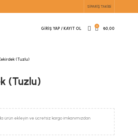
SIPARIŞ TAKIBI
0
GIRIŞ YAP / KAYIT OL
₺
0,00
Çekirdek (Tuzlu)
k (Tuzlu)
da ürün ekleyin ve ücretsiz kargo imkanımızdan