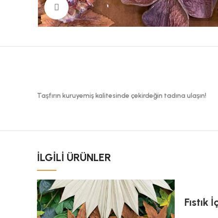
Büyük Fotoğraf
Taşfırın kuruyemiş kalitesinde çekirdeğin tadına ulaşın!
İLGILI ÜRÜNLER
Fıstık İ