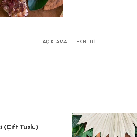
AÇIKLAMA
EK BILGI
çi (Çift Tuzlu)