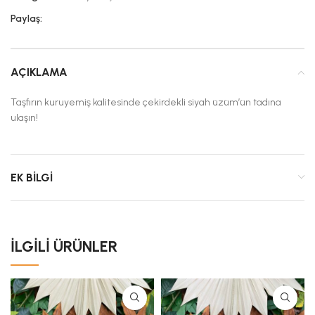
Paylaş:
AÇIKLAMA
Taşfırın kuruyemiş kalitesinde çekirdekli siyah üzüm’ün tadına
ulaşın!
EK BILGI
İLGILI ÜRÜNLER