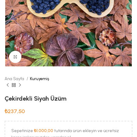
Büyük Fotoğraf
Ana Sayfa
Kuruyemiş
Çekirdekli Siyah Üzüm
₺
237,50
Sepetinize
₺
1.000,00
tutarında ürün ekleyin ve ücretsiz