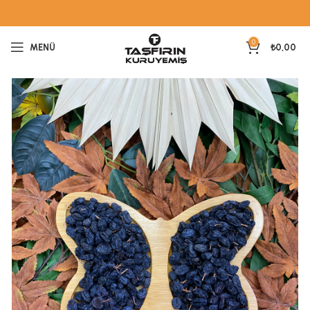
0
MENÜ
₺
0,00