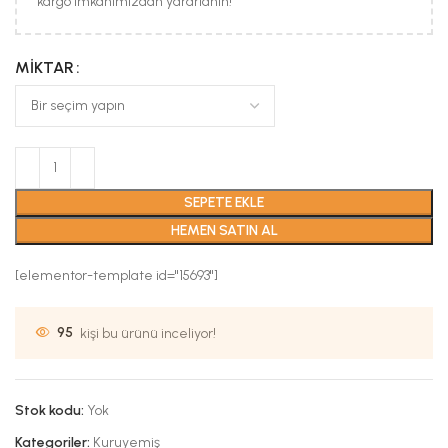
kargo imkanımızdan yararlanın!
MIKTAR
SEPETE EKLE
HEMEN SATIN AL
[elementor-template id="15693"]
95
kişi bu ürünü inceliyor!
Stok kodu:
Yok
Kategoriler:
Kuruyemiş