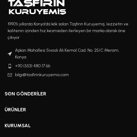
1990’lı yıllarda Konya'da kök salan Taşfırın Kuruyemiş, lezzetin ve
kalitenin izinden hız kesmeden ilerleyen bir marka olarak öne
çıkıyor
Aşkan Mahallesi Sivaslı Ali Kemal Cad. No: 25/C Meram,
Konya
+90 (553) 480 17 66
bilgi@tasfirinkuruyemis.com
SON GÖNDERILER
ÜRÜNLER
KURUMSAL