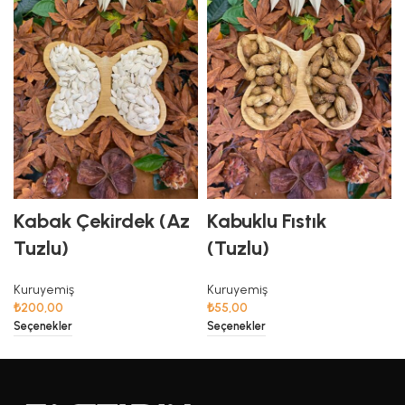
Kabak Çekirdek (Az
Kabuklu Fıstık
Tuzlu)
(Tuzlu)
Kuruyemiş
Kuruyemiş
₺
200,00
₺
55,00
Seçenekler
Seçenekler