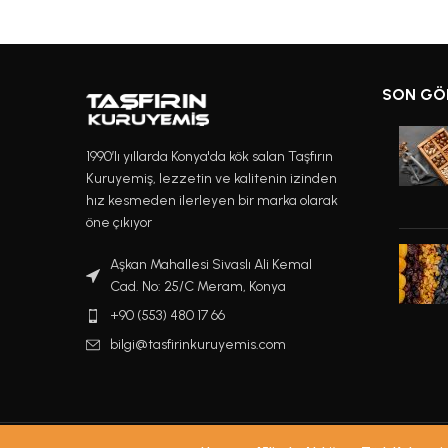
SON GÖ
1990’lı yıllarda Konya'da kök salan Taşfırın
Kuruyemiş, lezzetin ve kalitenin izinden
hız kesmeden ilerleyen bir marka olarak
öne çıkıyor
Aşkan Mahallesi Sivaslı Ali Kemal
Cad. No: 25/C Meram, Konya
+90 (553) 480 17 66
bilgi@tasfirinkuruyemis.com