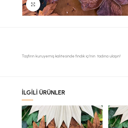
Büyük Fotoğraf
Taşfırın kuruyemiş kalitesinde fındık içi’nin tadına ulaşın!
İLGILI ÜRÜNLER