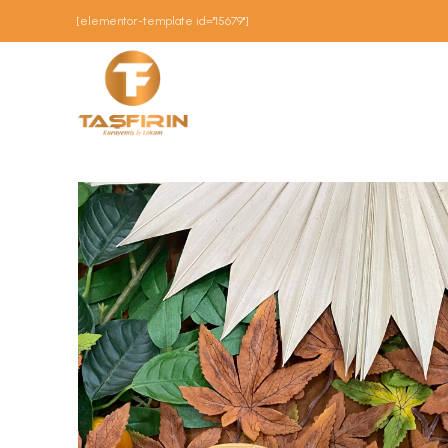
[elementor-template id="15679"]