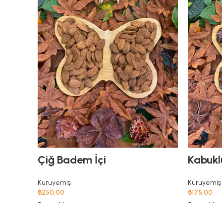
Çiğ Badem İçi
Kabuklu
Kuruyemiş
Kuruyemiş
₺
250,00
₺
175,00
Seçenekler
Seçenekler