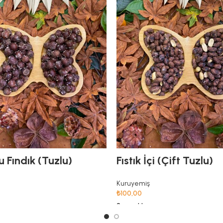
 Fındık (Tuzlu)
Fıstık İçi (Çift Tuzlu)
Kuruyemiş
₺
100,00
Seçenekler