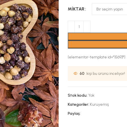
MIKTAR
[elementor-template id="15693"]
60
kişi bu ürünü inceliyor!
Stok kodu:
Yok
Kategoriler:
Kuruyemiş
Paylaş: