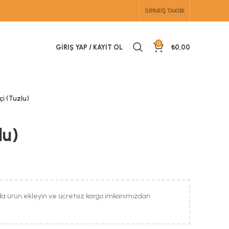
SIPARIŞ TAKIBI
0
GIRIŞ YAP / KAYIT OL
₺
0,00
İçi (Tuzlu)
lu)
da ürün ekleyin ve ücretsiz kargo imkanımızdan