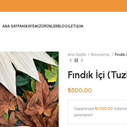
ANA SAYFA
HIKAYEMIZ
ÜRÜNLER
BLOG
İLETIŞIM
Ana Sayfa
Kuruyemiş
Fındık 
Fındık İçi (Tuz
₺
500,00
Sepetinize
₺
1.000,00
tutarın
yararlanın!