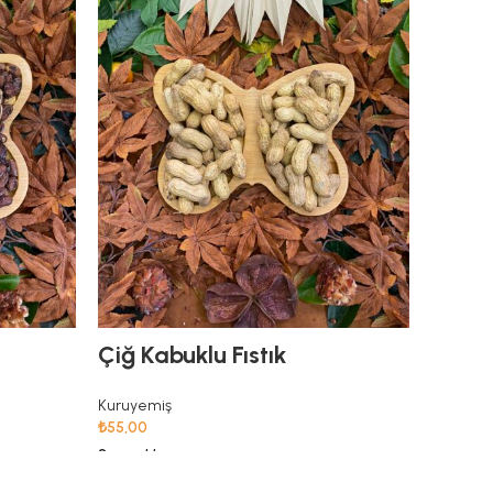
Çiğ Kabuklu Fıstık
Kabak
Kuruyemiş
Kuruyem
₺
55,00
₺
200,00
Seçenekler
Seçenekl