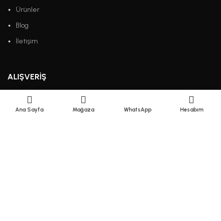
Ürünler
Blog
İletişim
ALIŞVERIŞ
Gizlilik Politikası
Ana Sayfa
Mağaza
WhatsApp
Hesabım
Çerez Politikası
KVKK
Mesafeli Satış Sözleşmesi
Ödeme ve Teslimat
Şartlar & Koşullar
Sipariş Takibi