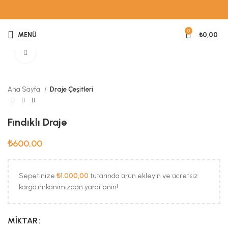
0
MENÜ
₺
0,00
Büyük Fotoğraf
Ana Sayfa
Draje Çeşitleri
Fındıklı Draje
₺
600,00
Sepetinize
₺
1.000,00
tutarında ürün ekleyin ve ücretsiz
kargo imkanımızdan yararlanın!
MIKTAR