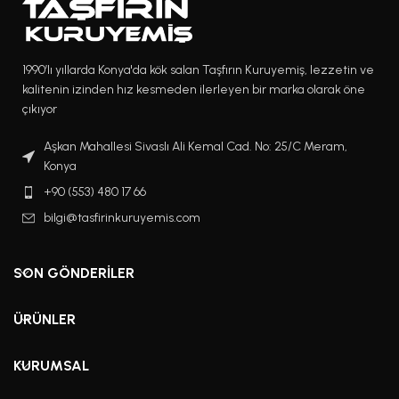
1990’lı yıllarda Konya'da kök salan Taşfırın Kuruyemiş, lezzetin ve
kalitenin izinden hız kesmeden ilerleyen bir marka olarak öne
çıkıyor
Aşkan Mahallesi Sivaslı Ali Kemal Cad. No: 25/C Meram,
Konya
+90 (553) 480 17 66
bilgi@tasfirinkuruyemis.com
SON GÖNDERILER
ÜRÜNLER
KURUMSAL