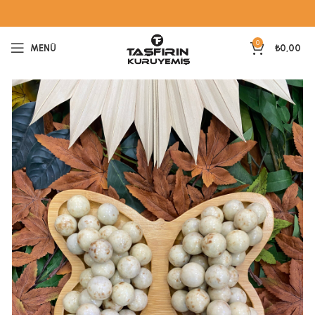
0
MENÜ
₺
0,00