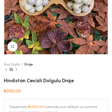
Büyük Fotoğraf
Ana Sayfa
Draje
Hindistan Cevizli Dolgulu Draje
₺
300,00
Sepetinize
₺
1.000,00
tutarında ürün ekleyin ve ücretsiz