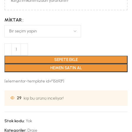
kargo imkanımızdan yararlanın!
MIKTAR
SEPETE EKLE
HEMEN SATIN AL
[elementor-template id="15693"]
29
kişi bu ürünü inceliyor!
Stok kodu:
Yok
Kategoriler:
Draje