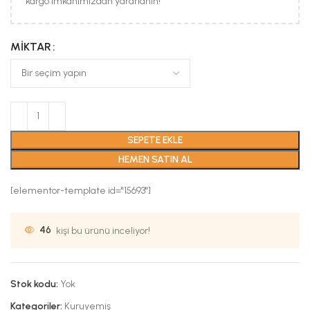
kargo imkanımızdan yararlanın!
MIKTAR
SEPETE EKLE
HEMEN SATIN AL
[elementor-template id="15693"]
46
kişi bu ürünü inceliyor!
Stok kodu:
Yok
Kategoriler:
Kuruyemiş