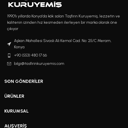
1990’lı yıllarda Konya'da kök salan Taşfırın Kuruyemiş, lezzetin ve
kalitenin izinden hız kesmeden ilerleyen bir marka olarak öne
çıkıyor
Aşkan Mahallesi Sivaslı Ali Kemal Cad. No: 25/C Meram,
Konya
+90 (553) 480 17 66
bilgi@tasfirinkuruyemis.com
SON GÖNDERILER
ÜRÜNLER
KURUMSAL
ALIŞVERIŞ