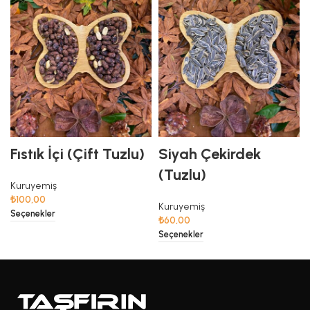
Fıstık İçi (Çift Tuzlu)
Siyah Çekirdek
(Tuzlu)
Kuruyemiş
₺
100,00
Kuruyemiş
Seçenekler
₺
60,00
Seçenekler