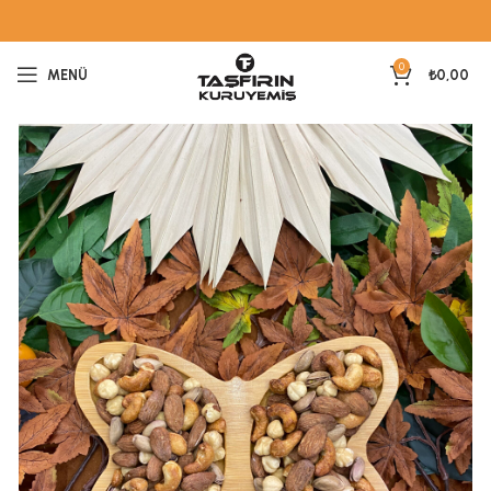
0
MENÜ
₺
0,00