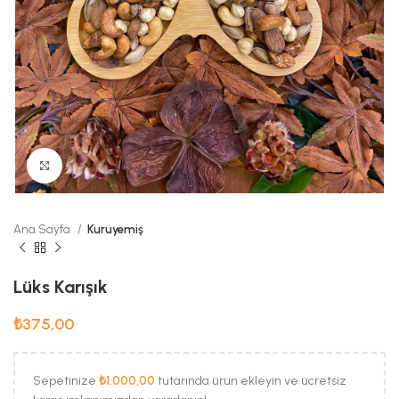
Büyük Fotoğraf
Ana Sayfa
Kuruyemiş
Lüks Karışık
₺
375,00
Sepetinize
₺
1.000,00
tutarında ürün ekleyin ve ücretsiz