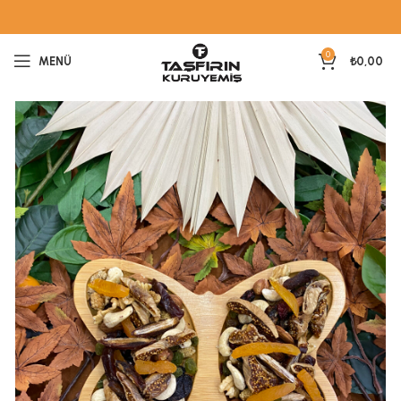
0
MENÜ
₺
0,00