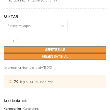
kargo imkanımızdan yararlanın!
MIKTAR
SEPETE EKLE
HEMEN SATIN AL
[elementor-template id="15693"]
70
kişi bu ürünü inceliyor!
Stok kodu:
Yok
Kategoriler:
Kuruyemiş