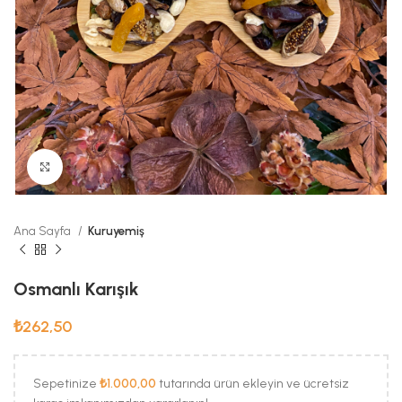
Büyük Fotoğraf
Ana Sayfa
Kuruyemiş
Osmanlı Karışık
₺
262,50
Sepetinize
₺
1.000,00
tutarında ürün ekleyin ve ücretsiz