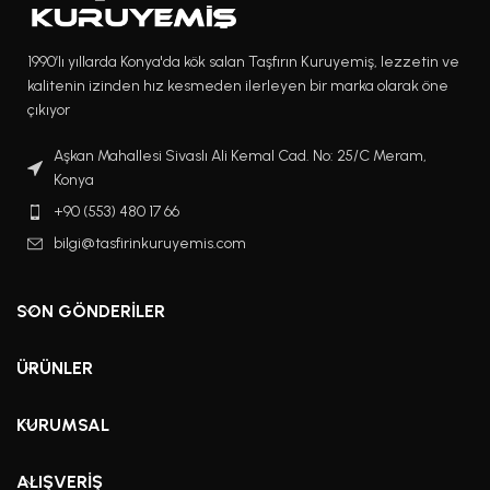
1990’lı yıllarda Konya'da kök salan Taşfırın Kuruyemiş, lezzetin ve
kalitenin izinden hız kesmeden ilerleyen bir marka olarak öne
çıkıyor
Aşkan Mahallesi Sivaslı Ali Kemal Cad. No: 25/C Meram,
Konya
+90 (553) 480 17 66
bilgi@tasfirinkuruyemis.com
SON GÖNDERILER
ÜRÜNLER
KURUMSAL
ALIŞVERIŞ