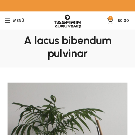
0
MENÜ
₺
0,00
A lacus bibendum
pulvinar