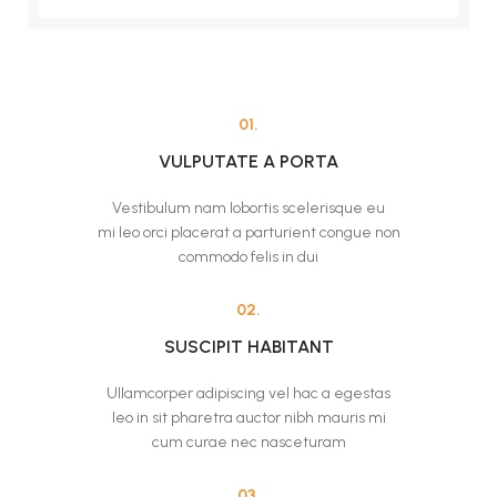
01.
VULPUTATE A PORTA
Vestibulum nam lobortis scelerisque eu
mi leo orci placerat a parturient congue non
commodo felis in dui
02.
SUSCIPIT HABITANT
Ullamcorper adipiscing vel hac a egestas
leo in sit pharetra auctor nibh mauris mi
cum curae nec nasceturam
03.