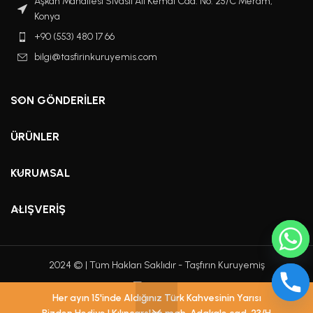
Aşkan Mahallesi Sivaslı Ali Kemal Cad. No: 25/C Meram,
Konya
+90 (553) 480 17 66
bilgi@tasfirinkuruyemis.com
SON GÖNDERILER
ÜRÜNLER
KURUMSAL
ALIŞVERIŞ
2024 © | Tüm Hakları Saklıdır - Taşfırın Kuruyemiş
Her ayın 15'inde Aldığınız Türk Kahvesinin Yarısı