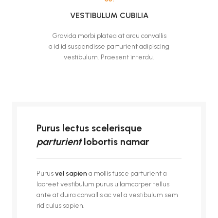
VESTIBULUM CUBILIA
Gravida morbi platea at arcu convallis
a id id suspendisse parturient adipiscing
vestibulum. Praesent interdu.
Purus lectus scelerisque
parturient
lobortis namar
Purus
vel sapien
a mollis fusce parturient a
laoreet vestibulum purus ullamcorper tellus
ante at duira convallis ac vel a vestibulum sem
ridiculus sapien.