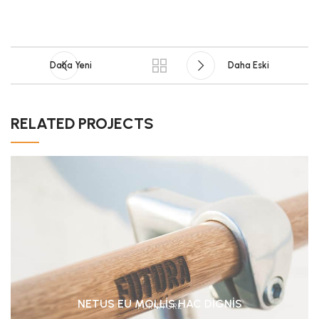
Daha Yeni
Daha Eski
RELATED PROJECTS
NETUS EU MOLLIS HAC DIGNIS
FURNITURE