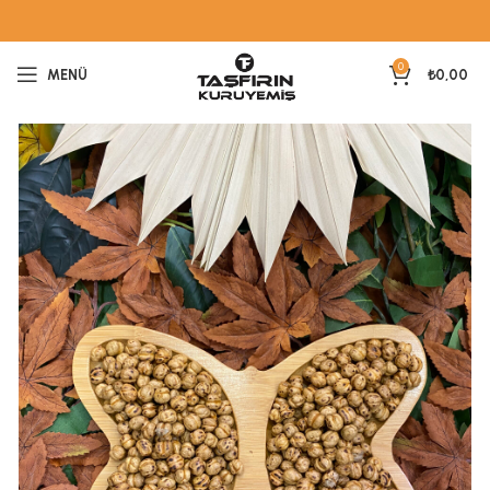
0
MENÜ
₺
0,00