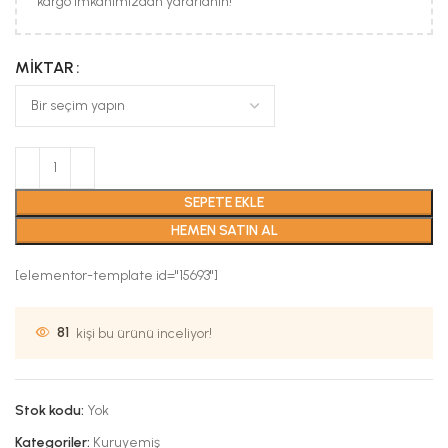
kargo imkanımızdan yararlanın!
MIKTAR
SEPETE EKLE
HEMEN SATIN AL
[elementor-template id="15693"]
81
kişi bu ürünü inceliyor!
Stok kodu:
Yok
Kategoriler:
Kuruyemiş