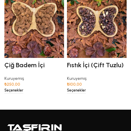
Çiğ Badem İçi
Fıstık İçi (Çift Tuzlu)
Kuruyemiş
Kuruyemiş
₺
250,00
₺
100,00
Seçenekler
Seçenekler