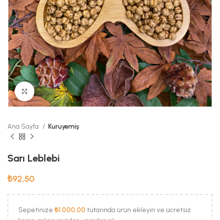
Büyük Fotoğraf
Ana Sayfa
Kuruyemiş
Sarı Leblebi
₺
92,50
Sepetinize
₺
1.000,00
tutarında ürün ekleyin ve ücretsiz