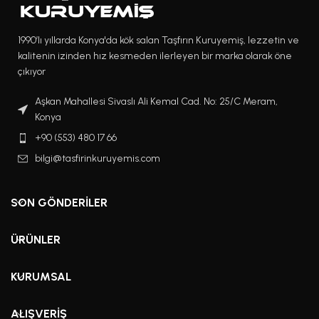
1990’lı yıllarda Konya'da kök salan Taşfırın Kuruyemiş, lezzetin ve
kalitenin izinden hız kesmeden ilerleyen bir marka olarak öne
çıkıyor
Aşkan Mahallesi Sivaslı Ali Kemal Cad. No: 25/C Meram,
Konya
+90 (553) 480 17 66
bilgi@tasfirinkuruyemis.com
SON GÖNDERILER
ÜRÜNLER
KURUMSAL
ALIŞVERIŞ