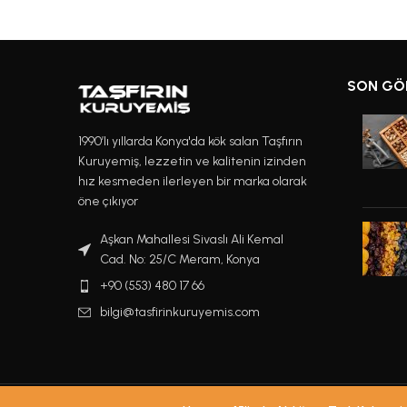
SON GÖ
1990’lı yıllarda Konya'da kök salan Taşfırın
Kuruyemiş, lezzetin ve kalitenin izinden
hız kesmeden ilerleyen bir marka olarak
öne çıkıyor
Aşkan Mahallesi Sivaslı Ali Kemal
Cad. No: 25/C Meram, Konya
+90 (553) 480 17 66
bilgi@tasfirinkuruyemis.com