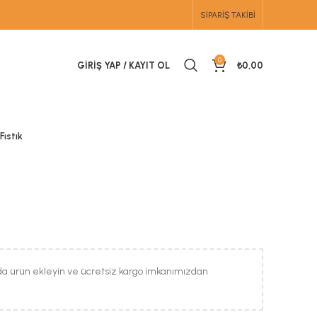
SIPARIŞ TAKIBI
0
GIRIŞ YAP / KAYIT OL
₺
0,00
Fıstık
da ürün ekleyin ve ücretsiz kargo imkanımızdan