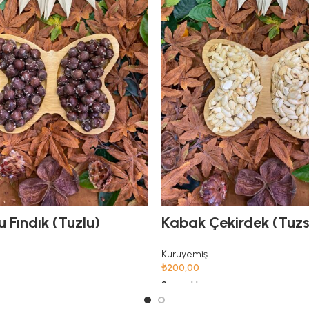
 Fındık (Tuzlu)
Kabak Çekirdek (Tuzs
Kuruyemiş
₺
200,00
Seçenekler