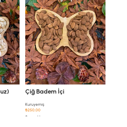
uz)
Çiğ Badem İçi
Kabuk
Kuruyemiş
Kuruyem
₺
250,00
₺
55,00
Seçenekler
Seçenekl