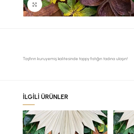
Büyük Fotoğraf
Taşfırın kuruyemiş kalitesinde toppy fıstığın tadına ulaşın!
İLGILI ÜRÜNLER