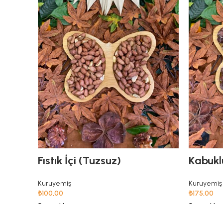
Fıstık İçi (Tuzsuz)
Kabuklu
Kuruyemiş
Kuruyemiş
₺
100,00
₺
175,00
Seçenekler
Seçenekler