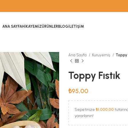
ANA SAYFA
HIKAYEMIZ
ÜRÜNLER
BLOG
İLETIŞIM
Ana Sayfa
Kuruyemiş
Toppy 
Toppy Fıstık
₺
95,00
Sepetinize
₺
1.000,00
tutarın
yararlanın!