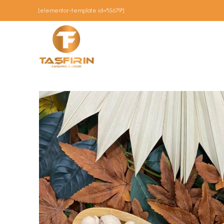
[elementor-template id="15679"]